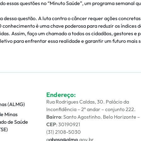
rdo essas questões no “Minuto Saúde”, um programa semanal q
 dessa questão. A luta contra o câncer requer ações concretas,
O conhecimento é uma chave poderosa para reduzir os índices d
as. Assim, faço um chamado a todos os cidadãos, gestores e pr
tivo para enfrentar essa realidade e garantir um futuro mais 
Endereço:
Rua Rodrigues Caldas, 30. Palácio da
nas (ALMG)
Inconfidência – 2º andar – conjunto 222.
de Minas
Bairro
: Santo Agostinho. Belo Horizonte 
ado de Saúde
CEP
: 30190921
TSE)
(31) 2108-5030
g
abasa@almg
.gov.br