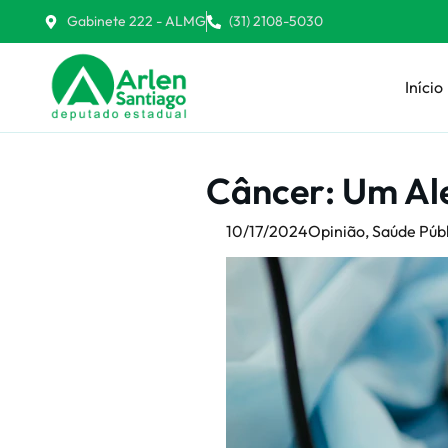
Gabinete 222 - ALMG
(31) 2108-5030
Início
Câncer: Um Ale
10/17/2024
Opinião
,
Saúde Púb