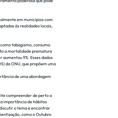
rramenta poderosa que pode
cialmente em municípios com
ptadas às realidades locais,
co como tabagismo, consumo
nto a mortalidade prematura
er aumentou 9%. Esses dados
ODS) da ONU, que propõem uma
portância de uma abordagem
ite compreender de perto a
 a importância de hábitos
discutir o tema e encontrar
cientização, como o Outubro