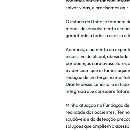
podemos enfrentar com inform
salvar vidas, e precisamos agi
O estudo da Unifesp também de
menor desenvolvimento econômic
garantindo a todos o acesso a
Ademais, o aumento da expecta
excessivo de álcool, obesidad
por doenças cardiovasculares 
evidenciam que estamos aquém
redução de um terço na mortal
Diante desse cenário, o estud
integrada que considere fatore
Minha atuação na Fundação de
realidade dos pacientes. Tenho
saudáveis e da detecção precoc
soluções que ampliem o acesso 