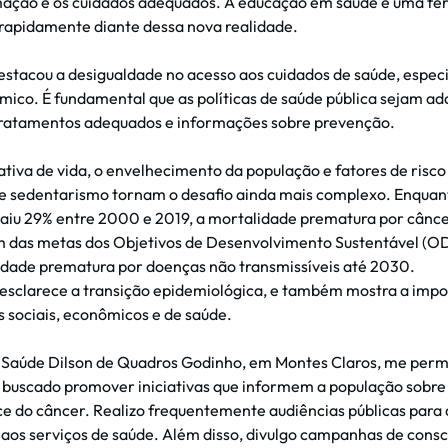
ação e os cuidados adequados. A educação em saúde é uma fe
r rapidamente diante dessa nova realidade.
stacou a desigualdade no acesso aos cuidados de saúde, espe
o. É fundamental que as políticas de saúde pública sejam ada
 tratamentos adequados e informações sobre prevenção.
tiva de vida, o envelhecimento da população e fatores de ris
e e sedentarismo tornam o desafio ainda mais complexo. Enqua
caiu 29% entre 2000 e 2019, a mortalidade prematura por cânc
 das metas dos Objetivos de Desenvolvimento Sustentável (
idade prematura por doenças não transmissíveis até 2030.
o esclarece a transição epidemiológica, e também mostra a im
s sociais, econômicos e de saúde.
 Saúde Dilson de Quadros Godinho, em Montes Claros, me perm
 buscado promover iniciativas que informem a população sobre
e do câncer. Realizo frequentemente audiências públicas para 
aos serviços de saúde. Além disso, divulgo campanhas de cons