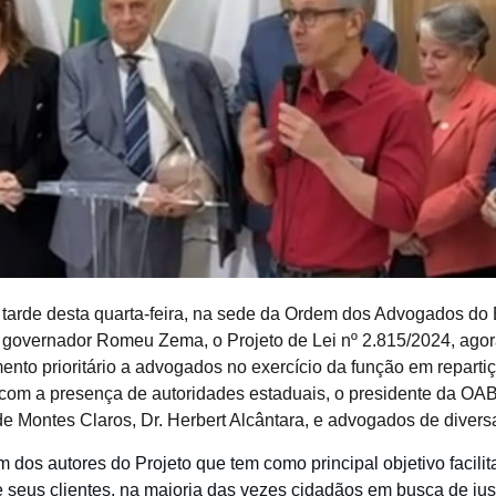
 tarde desta quarta-feira, na sede da Ordem dos Advogados do 
o governador Romeu Zema, o Projeto de Lei nº 2.815/2024, agor
nto prioritário a advogados no exercício da função em repartiç
 com a presença de autoridades estaduais, o presidente da OA
e Montes Claros, Dr. Herbert Alcântara, e advogados de divers
 dos autores do Projeto que tem como principal objetivo facil
e seus clientes, na maioria das vezes cidadãos em busca de jus