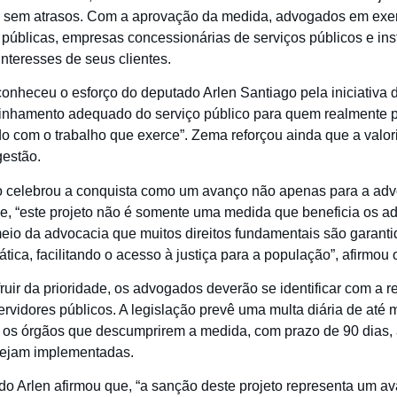
 e sem atrasos. Com a aprovação da medida, advogados em exer
s públicas, empresas concessionárias de serviços públicos e ins
nteresses de seus clientes.
heceu o esforço do deputado Arlen Santiago pela iniciativa d
nhamento adequado do serviço público para quem realmente pre
do com o trabalho que exerce”. Zema reforçou ainda que a valo
gestão.
go celebrou a conquista como um avanço não apenas para a adv
e, “este projeto não é somente uma medida que beneficia os 
eio da advocacia que muitos direitos fundamentais são garantid
ica, facilitando o acesso à justiça para a população”, afirmou 
uir da prioridade, os advogados deverão se identificar com a re
rvidores públicos. A legislação prevê uma multa diária de até 
os órgãos que descumprirem a medida, com prazo de 90 dias, a
sejam implementadas.
ado Arlen afirmou que, “a sanção deste projeto representa um a