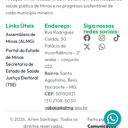
saúde pública de Minas e no progresso sustentável de
cada município mineiro.
Links Úteis
Endereço:
Siga nossas
redes sociais:
Rua Rodrigues
Assembleia de
Caldas, 30.
Minas (ALMG)
Palácio da
Portal do Estado
Inconfidência – 2º
de Minas
andar – conjunto
Secretaria de
222.
Estado de Saúde
Bairro
: Santo
Justiça Eleitoral
Agostinho. Belo
(TSE)
Horizonte – MG.
CEP
: 30190921
(31) 2108-5030
g
abasa@almg
.gov.br
© 2026. Arlen Santiago. Todos os
Feito por
Melt
direitos reservados.
Comunicação